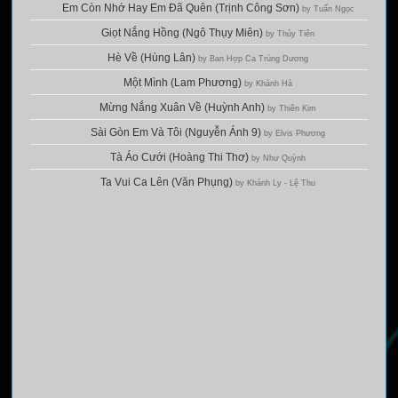
Em Còn Nhớ Hay Em Đã Quên (Trịnh Công Sơn)
by Tuấn Ngọc
Giọt Nắng Hồng (Ngô Thụy Miên)
by Thủy Tiên
Hè Về (Hùng Lân)
by Ban Hợp Ca Trùng Dương
Một Mình (Lam Phương)
by Khánh Hà
Mừng Nắng Xuân Về (Huỳnh Anh)
by Thiên Kim
Sài Gòn Em Và Tôi (Nguyễn Ánh 9)
by Elvis Phương
Tà Áo Cưới (Hoàng Thi Thơ)
by Như Quỳnh
Ta Vui Ca Lên (Văn Phụng)
by Khánh Ly - Lệ Thu