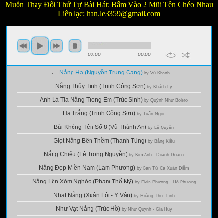
Muốn Thay Đổi Thứ Tự Bài Hát: Bấm Vào 2 Mũi Tên Chéo Nhau
Liên lạc:
han.le3359@gmail.com
00:00
00:00
Nắng Hạ (Nguyễn Trung Cang)
by Vũ Khanh
Nắng Thủy Tinh (Trịnh Công Sơn)
by Khánh Ly
Anh Là Tia Nắng Trong Em (Trúc Sinh)
by Quỳnh Như Bolero
Hạ Trắng (Trịnh Công Sơn)
by Tuấn Ngọc
Bài Không Tên Số 8 (Vũ Thành An)
by Lệ Quyên
Giọt Nắng Bên Thềm (Thanh Tùng)
by Bằng Kiều
Nắng Chiều (Lê Trọng Nguyễn)
by Kim Anh - Doanh Doanh
Nắng Đẹp Miền Nam (Lam Phương)
by Ban Tứ Ca Xuân Diễm
Nắng Lên Xóm Nghèo (Phạm Thế Mỹ)
by Elvis Phương - Hà Phương
Nhạt Nắng (Xuân Lôi - Y Vân)
by Hoàng Thục Linh
Như Vạt Nắng (Trúc Hồ)
by Như Quỳnh - Gia Huy