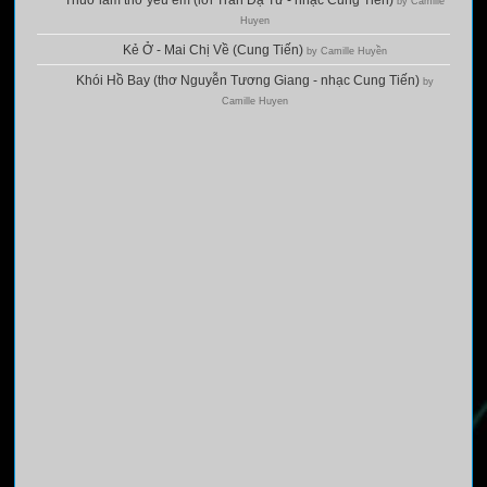
by Camille
Huyen
Kẻ Ở - Mai Chị Về (Cung Tiến)
by Camille Huyền
Khói Hồ Bay (thơ Nguyễn Tương Giang - nhạc Cung Tiến)
by
Camille Huyen