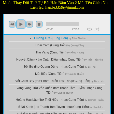
Muốn Thay Đổi Thứ Tự Bài Hát: Bấm Vào 2 Mũi Tên Chéo Nhau
Liên lạc:
han.le3359@gmail.com
00:00
07:43
Hương Xưa (Cung Tiến)
by Trần Thu Hà
Hoài Cảm (Cung Tiến)
by Quang Dũng
Thu Vàng (Cung Tiến)
by Hồng Nhung
Nguyệt Cầm (ý thơ Xuân Diệu - nhạc Cung Tiến)
by Trần Thái Hòa
Đôi Bờ (thơ Quang Dũng - nhạc Cung Tiến)
by Lệ Thu
Mắt Biếc (Cung Tiến)
by Camille Huyền
Vết Chim Bay (thơ Phạm Thiên Thư - nhạc Cung Tiến)
by Bích Liên
Vang Vang Trời Vào Xuân (thơ Thanh Tâm Tuyền - nhạc Cung
Tiến)
by Camille Huyen
Hoàng Hạc Lâu (thơ Thôi Hiệu - nhạc Cung Tiến)
by Camille Huyền
Lệ Đá Xanh (tho Thanh Tam Tuyen nhạc Cung Tiến)
by Khánh Ly
Thuở làm thơ yêu em (lời Trần Dạ Từ - nhạc Cung Tiến)