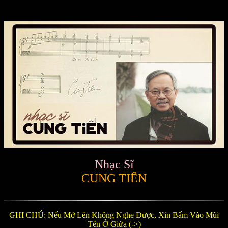
Nhạc Sĩ
CUNG TIẾN
GHI CHÚ: Nếu Mở Lên Không Nghe Được, Xin Bấm Vào Mũi
Tên Ở Giữa (->)