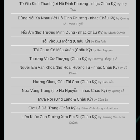
Từ Giả Kinh Thành (lời Hồ Đình Phương - nhạc Châu Kỳ)
by Duy
Trác
Đừng Nói Xa Nhau (lời Hồ Đình Phương - nhạc Châu Kỳ)
by Quang
Lê - Minh Tuyết
Hồi Âm (thơ Trương Minh Dũng - nhạc Châu Kỳ)
by Mạnh Quỳnh
Trôi Vào Xứ Mộng (Châu Kỳ)
by Kim Anh
Tôi Chưa Có Mùa Xuân (Châu Kỳ)
by Đan Nguyên
Thương Về Xứ Thượng (Châu Kỳ)
by Phương Hồng Quế
Người Em Văn Khoa (thơ Hoài Hương Tử - nhạc Châu Kỳ)
by Vũ
Khanh
Hương Giang Còn Tôi Chờ (Châu Kỳ)
by Bảo Yến
Nửa Vầng Trăng (thơ Hà Nguyễn - nhạc Châu Kỳ)
by Quang Lê
Mưa Rơi (Ưng Lang & Châu Kỳ)
by Cẩm Ly
Giọt Lệ Đài Trang (Châu Kỳ)
by Đàm Vĩnh Hưng - Hoài Lam
Liên Khúc Con Đường Xưa Em Đi (Châu Kỳ)
by Trường Vũ - Như
Quỳnh