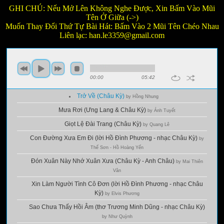
GHI CHÚ: Nếu Mở Lên Không Nghe Được, Xin Bấm Vào Mũi
Tên Ở Giữa (->)
Muốn Thay Đổi Thứ Tự Bài Hát: Bấm Vào 2 Mũi Tên Chéo Nhau
Liên lạc:
han.le3359@gmail.com
00:00
05:42
Trở Về (Châu Kỳ)
by Hồng Nhung
Mưa Rơi (Ưng Lang & Châu Kỳ)
by Ánh Tuyết
Giọt Lệ Đài Trang (Châu Kỳ)
by Quang Lê
Con Đường Xưa Em Đi (lời Hồ Đình Phương - nhạc Châu Kỳ)
by
Thế Sơn - Hồ Hoàng Yến
Đón Xuân Này Nhớ Xuân Xưa (Châu Kỳ - Anh Châu)
by Mai Thiên
Vân
Xin Làm Người Tình Cô Đơn (lời Hồ Đình Phương - nhạc Châu
Kỳ)
by Elvis Phương
Sao Chưa Thấy Hồi Âm (thơ Trương Minh Dũng - nhạc Châu Kỳ)
by Như Quỳnh